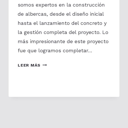
somos expertos en la construcción
de albercas, desde el diseño inicial
hasta el lanzamiento del concreto y
la gestión completa del proyecto. Lo
más impresionante de este proyecto
fue que logramos completar…
CÓMO
LEER MÁS
CONSTRUIMOS
UNA
ALBERCA
EN
SOLO
15
DÍAS
CON
CONCRETO